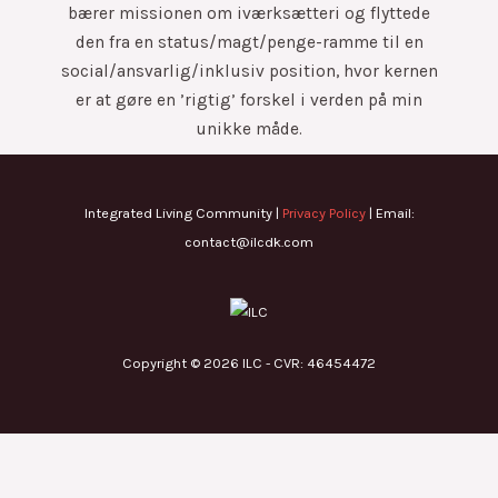
bærer missionen om iværksætteri og flyttede
den fra en status/magt/penge-ramme til en
social/ansvarlig/inklusiv position, hvor kernen
er at gøre en ’rigtig’ forskel i verden på min
unikke måde.
Integrated Living Community |
Privacy Policy
| Email:
contact@ilcdk.com
Copyright © 2026 ILC - CVR: 46454472