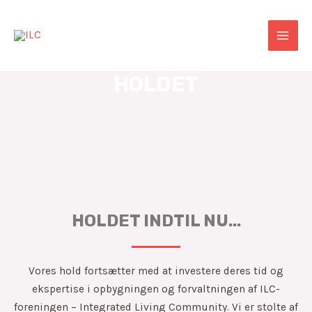
Gå
MAI
til
MEN
indholdet
HOLDET
HOLDET INDTIL NU...
Vores hold fortsætter med at investere deres tid og
ekspertise i opbygningen og forvaltningen af ILC-
foreningen – Integrated Living Community.
Vi er stolte af